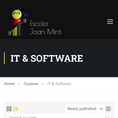
IT & SOFTWARE
Home
Courses
IT & Software